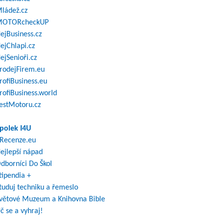
ládež.cz
OTORcheckUP
ejBusiness.cz
ejChlapi.cz
ejSenioři.cz
rodejFirem.eu
rofiBusiness.eu
rofiBusiness.world
estMotoru.cz
polek I4U
Recenze.eu
ejlepší nápad
dborníci Do Škol
tipendia +
tuduj techniku a řemeslo
větové Muzeum a Knihovna Bible
č se a vyhraj!