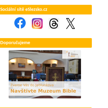
Sociální sítě eSlezsko.cz
Doporučujeme