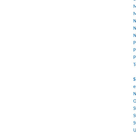
M
M
N
N
N
P
P
P
T
S
e
N
O
S
S
S
U