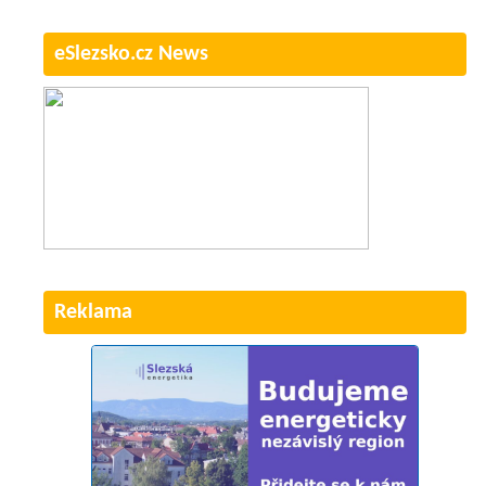
eSlezsko.cz News
Reklama