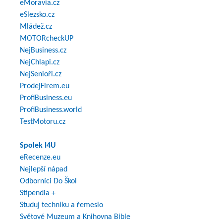
eMoravia.cz
eSlezsko.cz
Mládež.cz
MOTORcheckUP
NejBusiness.cz
NejChlapi.cz
NejSenioři.cz
ProdejFirem.eu
ProfiBusiness.eu
ProfiBusiness.world
TestMotoru.cz
Spolek I4U
eRecenze.eu
Nejlepší nápad
Odborníci Do Škol
Stipendia +
Studuj techniku a řemeslo
Světové Muzeum a Knihovna Bible