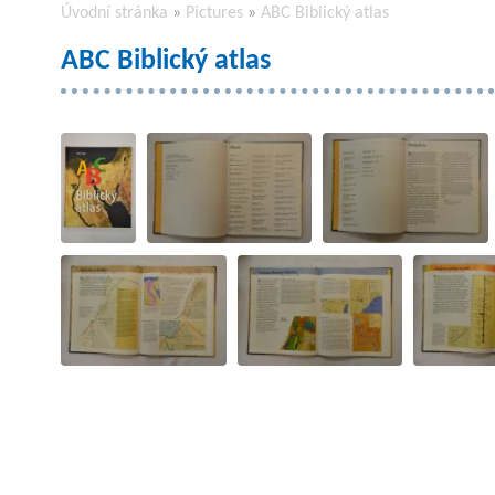
Úvodní stránka
»
Pictures
»
ABC Biblický atlas
ABC Biblický atlas