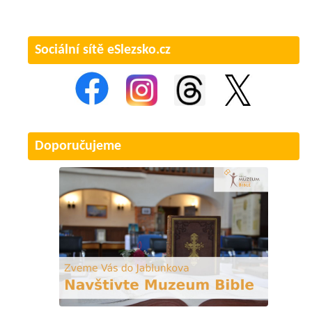
Sociální sítě eSlezsko.cz
Doporučujeme