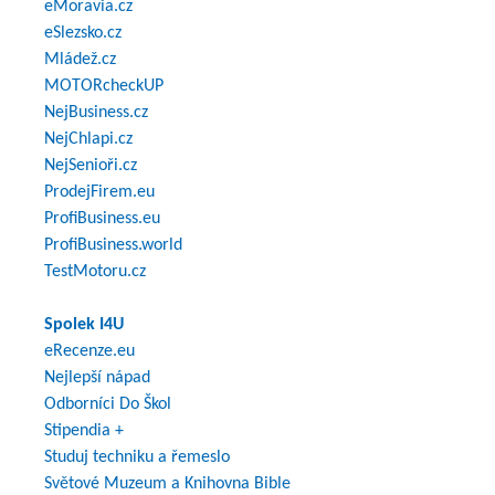
eMoravia.cz
eSlezsko.cz
Mládež.cz
MOTORcheckUP
NejBusiness.cz
NejChlapi.cz
NejSenioři.cz
ProdejFirem.eu
ProfiBusiness.eu
ProfiBusiness.world
TestMotoru.cz
Spolek I4U
eRecenze.eu
Nejlepší nápad
Odborníci Do Škol
Stipendia +
Studuj techniku a řemeslo
Světové Muzeum a Knihovna Bible