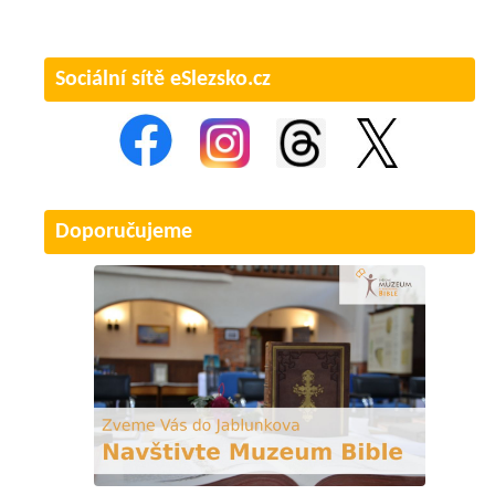
Sociální sítě eSlezsko.cz
Doporučujeme