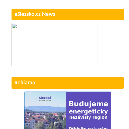
eSlezsko.cz News
Reklama