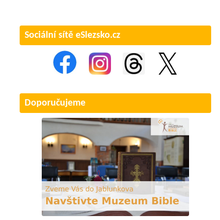
Sociální sítě eSlezsko.cz
Doporučujeme