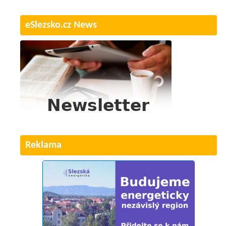
eSlezsko.cz News
Reklama