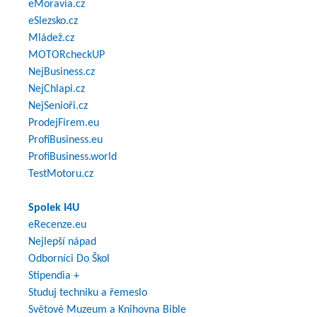
eMoravia.cz
eSlezsko.cz
Mládež.cz
MOTORcheckUP
NejBusiness.cz
NejChlapi.cz
NejSenioři.cz
ProdejFirem.eu
ProfiBusiness.eu
ProfiBusiness.world
TestMotoru.cz
Spolek I4U
eRecenze.eu
Nejlepší nápad
Odborníci Do Škol
Stipendia +
Studuj techniku a řemeslo
Světové Muzeum a Knihovna Bible