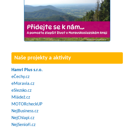
Naše projekty a aktivity
Hamri Plus s.r.o.
eČechy.cz
eMoravia.cz
eSlezsko.cz
Mládež.cz
MOTORcheckUP
NejBusiness.cz
NejChlapi.cz
NejSenioři.cz