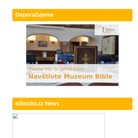
Doporučujeme
eSlezsko.cz News