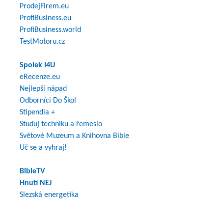
ProdejFirem.eu
ProfiBusiness.eu
ProfiBusiness.world
TestMotoru.cz
Spolek I4U
eRecenze.eu
Nejlepší nápad
Odborníci Do Škol
Stipendia +
Studuj techniku a řemeslo
Světové Muzeum a Knihovna Bible
Uč se a vyhraj!
BibleTV
Hnutí NEJ
Slezská energetika