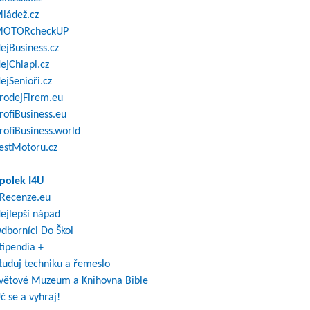
ládež.cz
OTORcheckUP
ejBusiness.cz
ejChlapi.cz
ejSenioři.cz
rodejFirem.eu
rofiBusiness.eu
rofiBusiness.world
estMotoru.cz
polek I4U
Recenze.eu
ejlepší nápad
dborníci Do Škol
tipendia +
tuduj techniku a řemeslo
větové Muzeum a Knihovna Bible
č se a vyhraj!