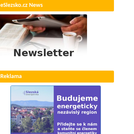
eSlezsko.cz News
Reklama