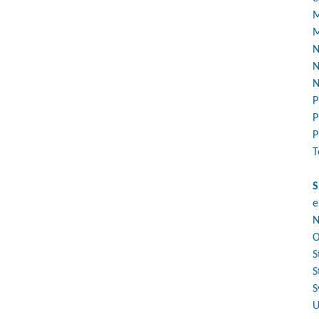
M
M
N
N
N
P
P
P
T
S
e
N
O
S
S
S
U