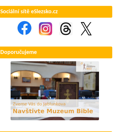
Sociální sítě eSlezsko.cz
Doporučujeme