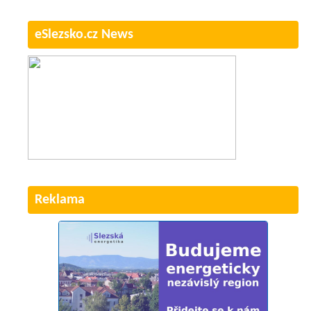
eSlezsko.cz News
Reklama