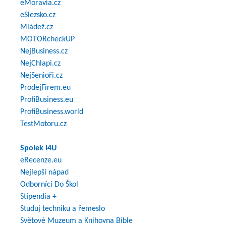
eMoravia.cz
eSlezsko.cz
Mládež.cz
MOTORcheckUP
NejBusiness.cz
NejChlapi.cz
NejSenioři.cz
ProdejFirem.eu
ProfiBusiness.eu
ProfiBusiness.world
TestMotoru.cz
Spolek I4U
eRecenze.eu
Nejlepší nápad
Odborníci Do Škol
Stipendia +
Studuj techniku a řemeslo
Světové Muzeum a Knihovna Bible