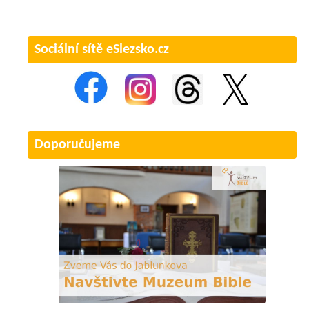
Sociální sítě eSlezsko.cz
Doporučujeme