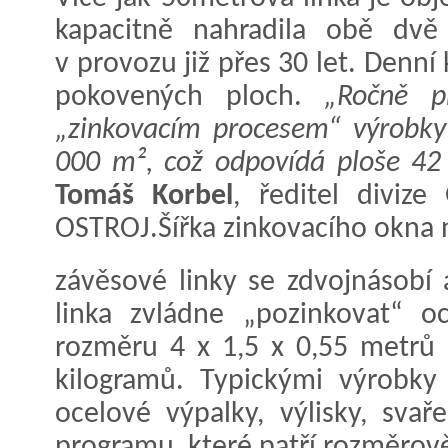
kapacitně nahradila obě dvě s
v provozu již přes 30 let. Denní
pokovených ploch.
„Ročně pr
„zinkovacím procesem“ výrobky
000 m², což odpovídá ploše 42 f
Tomáš Korbel
, ředitel divize
OSTROJ.Šířka zinkovacího okna
závěsové linky se zdvojnásobí
linka zvládne „pozinkovat“ o
rozměru 4 x 1,5 x 0,55 metrů
kilogramů. Typickými výrobky
ocelové výpalky, výlisky, sva
programu, které patří rozměrově