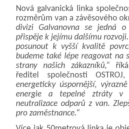
Nová galvanická linka společno
rozměrům van a závěsového okn
divizi Galvanovna se jedná o 
přispěje k jejímu dalšímu rozvoj
posunout k vyšší kvalitě povr
budeme také lépe reagovat na st
strany našich zákazníků,“
řík
ředitel společnosti OSTRO
energeticky úspornější, výrazně
energie a tepelné ztráty v 
neutralizace odparů z van. Zlep
pro zaměstnance.“
Více jak 50metrová linka je ob