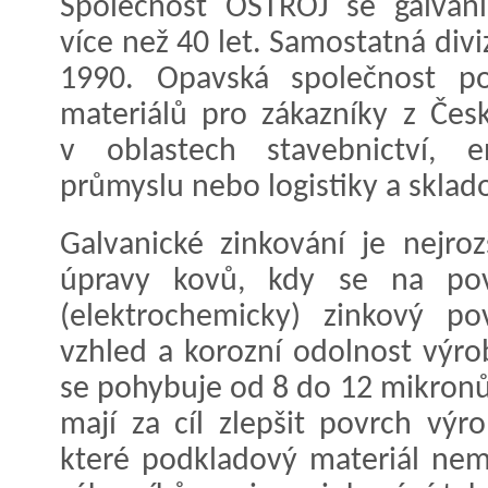
Společnost OSTROJ se galvan
více než 40 let. Samostatná div
1990. Opavská společnost po
materiálů pro zákazníky z Česk
v oblastech stavebnictví, e
průmyslu nebo logistiky a sklad
Galvanické zinkování je nejro
úpravy kovů, kdy se na povr
(elektrochemicky) zinkový pov
vzhled a korozní odolnost výro
se pohybuje od 8 do 12 mikron
mají za cíl zlepšit povrch výr
které podkladový materiál nem