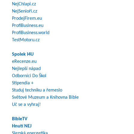
NejChlapi.cz
NejSenioři.cz
ProdejFirem.eu
ProfiBusiness.eu
ProfiBusiness.world
TestMotoru.cz
Spolek I4U
eRecenze.eu
Nejlepší nápad
Odborníci Do Škol
Stipendia +
Studuj techniku a řemeslo
Světové Muzeum a Knihovna Bible
Uč se a vyhraj!
BibleTV
Hnutí NEJ
Slezská energetika