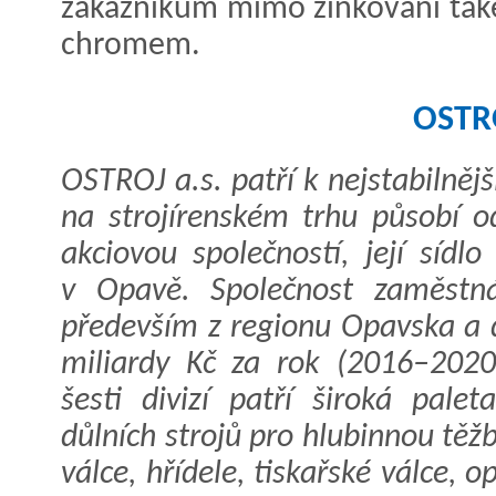
zákazníkům mimo zinkování tak
chromem.
OSTR
OSTROJ a.s. patří k nejstabilněj
na strojírenském trhu působí o
akciovou společností, její sídl
v Opavě. Společnost zaměstn
především z regionu Opavska a d
miliardy Kč za rok (2016–2020
šesti divizí patří široká pal
důlních strojů pro hlubinnou těžb
válce, hřídele, tiskařské válce,