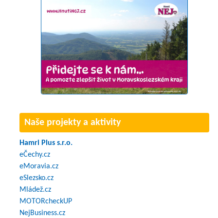
Naše projekty a aktivity
Hamri Plus s.r.o.
eČechy.cz
eMoravia.cz
eSlezsko.cz
Mládež.cz
MOTORcheckUP
NejBusiness.cz