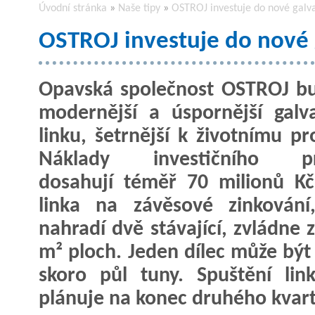
Úvodní stránka
»
Naše tipy
»
OSTROJ investuje do nové galva
OSTROJ investuje do nové 
Opavská společnost OSTROJ b
modernější a úspornější galv
linku, šetrnější k životnímu pr
Náklady investičního pr
dosahují téměř 70 milionů K
linka na závěsové zinkování
nahradí dvě stávající, zvládne
m² ploch. Jeden dílec může být 
skoro půl tuny. Spuštění li
plánuje na konec druhého kvart