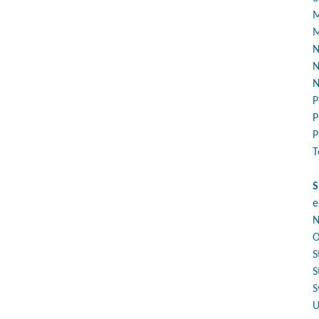
M
M
N
N
N
P
P
P
T
S
e
N
O
S
S
S
U