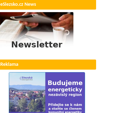
eSlezsko.cz News
Reklama