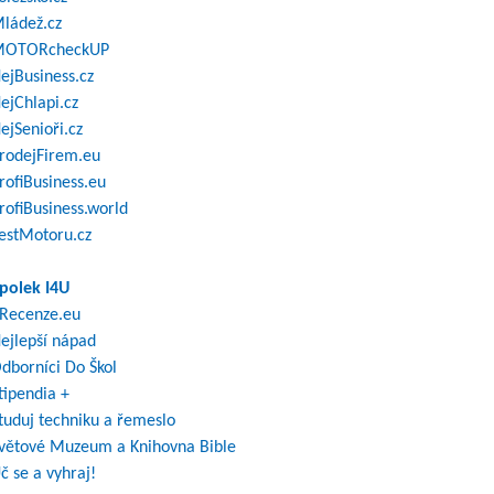
ládež.cz
OTORcheckUP
ejBusiness.cz
ejChlapi.cz
ejSenioři.cz
rodejFirem.eu
rofiBusiness.eu
rofiBusiness.world
estMotoru.cz
polek I4U
Recenze.eu
ejlepší nápad
dborníci Do Škol
tipendia +
tuduj techniku a řemeslo
větové Muzeum a Knihovna Bible
č se a vyhraj!