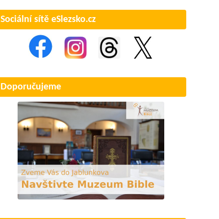
Sociální sítě eSlezsko.cz
Doporučujeme